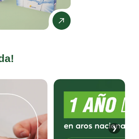
da!
❯